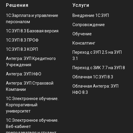
Решения
Услуги
1С:Зарплата и управление
Внедрение 1С:ЗУП
персоналом
Сопровождение
1С:ЗУП 8.3 Базовая версия
Обучение
1С:ЗУП 8.3 ПРОФ
Консалтинг
1С:ЗУП 8.3 КОРП
Переход с ЗУП 2.5 на ЗУП
Антегра: ЗУП Кредитного
3.1
Учреждения
Переход с ЗИК 7.7 на ЗУП 8
Антегра: ЗУП НФО
Облачная 1С:ЗУП 8.3
Антегра: ЗУП Страховой
Облачная Антегра: ЗУП
Компании
НФО 8.3
1С:Электронное обучение.
Корпоративный
университет
1С:Электронное обучение.
Веб-кабинет
преподавателя и студент