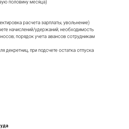
вую половину месяца)
ектировка расчета зарплаты, увольнение)
счете начислений/удержаний; необходимость
зносов; порядок учета авансов сотрудникам
я декретниц, при подсчете остатка отпуска
руда