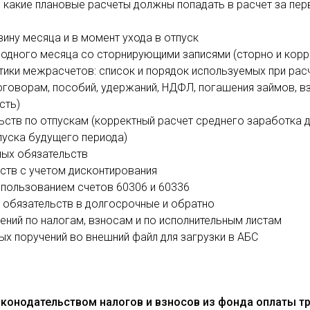
 какие плановые расчеты должны попадать в расчет за пер
ину месяца и в момент ухода в отпуск
 одного месяца со сторнирующими записями (сторно и корр
итики межрасчетов: список и порядок используемых при ра
договорам, пособий, удержаний, НДФЛ, погашения займов, в
сть)
ств по отпускам (корректный расчет среднего заработка дл
пуска будущего периода)
ных обязательств
ств с учетом дисконтирования
спользованием счетов 60306 и 60336
 обязательств в долгосрочные и обратно
ний по налогам, взносам и по исполнительным листам
х поручений во внешний файл для загрузки в АБС
конодательством налогов и взносов из фонда оплаты т