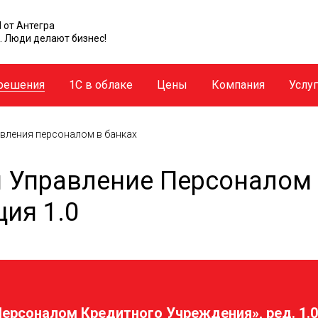
 от Антегра
. Люди делают бизнес!
решения
1С в облаке
Цены
Компания
Услу
авления персоналом в банках
 и Управление Персоналом
ия 1.0
Персоналом Кредитного Учреждения», ред. 1.0