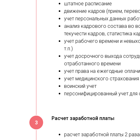
штатное расписание
движение кадров (прием, перево
учет персональных данных рабо
анализ кадрового состава во в
текучести кадров, статистика ка
учет рабочего времени и невыхо
т.п.)
учет досрочного выхода сотрудн
отработанного времени
учет права на ежегодные оплач
учет медицинского страхования
воинский учет
персонифицированный учет для
Расчет заработной платы
расчет заработной платы 2 раза