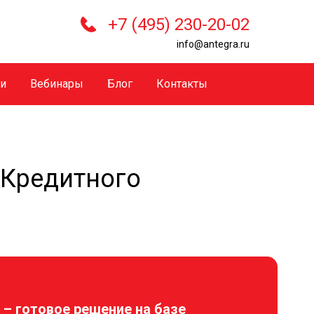
+7 (495) 230-20-02
info@antegra.ru
ги
Вебинары
Блог
Контакты
 Кредитного
 – готовое решение на базе