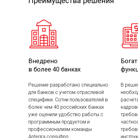
Преимущества решения
Внедрено
Бога
в более 40 банках
функ
Решение разработано специально
В реше
для банков с учетом отраслевой
необхо
специфики. Сотни пользователей в
расчет
более чем 40 российских банках
кадров
уже оценили удобство работы с
требов
программным продуктом и
частно
профессионализм команды
требов
Antegra consulting.
инструк