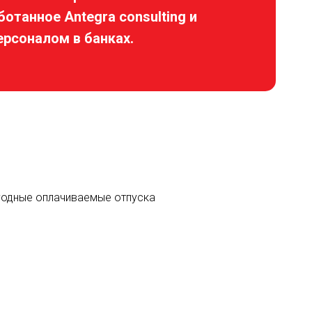
отанное Antegra consulting и
ерсоналом в банках.
егодные оплачиваемые отпуска