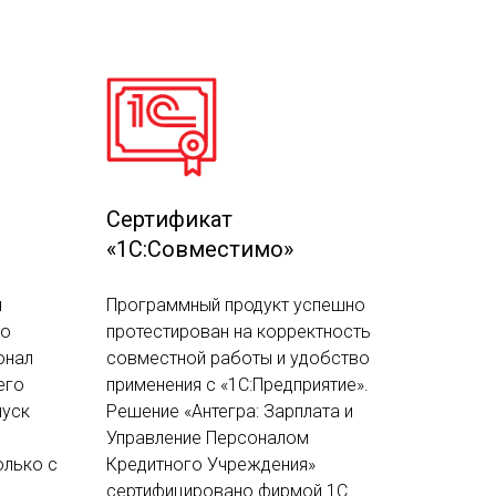
Сертификат
«1С:Совместимо»
я
Программный продукт успешно
то
протестирован на корректность
онал
совместной работы и удобство
его
применения c «1С:Предприятие».
пуск
Решение «Антегра: Зарплата и
Управление Персоналом
олько с
Кредитного Учреждения»
сертифицировано фирмой 1С.