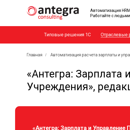
Автоматизация HRM
Работайте с людьми
Типовые решения 1С
Отраслевые 
Главная
/
Автоматизация расчета зарплаты и упр
«Антегра: Зарплата
Учреждения», редакц
«Антегра: Зарплата и Управление 