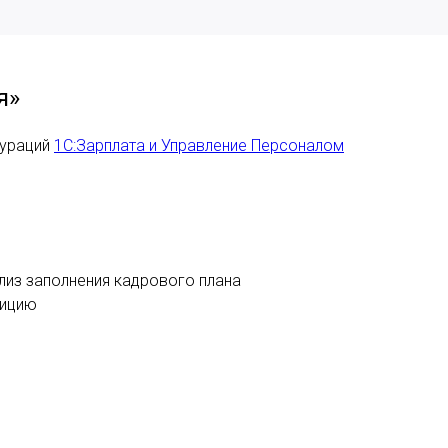
я»
гураций
1С:Зарплата и Управление Персоналом
лиз заполнения кадрового плана
зицию