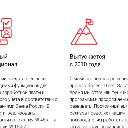
тый
Выпускается
ционал
с 2010 года
нии представлен весь
С момента выхода решени
димый функционал для
прошло более 10 лет. За э
а заработной платы и
время мы отточили функци
ого учета в соответствии с
программы и продолжаем 
аниями Банка России. В
развивать. Постоянный вы
сти, реализованы
релизов позволяет нашим
ания положения № 465-П и
пользователям работать т
ции № 154-И.
актуальной информацией.