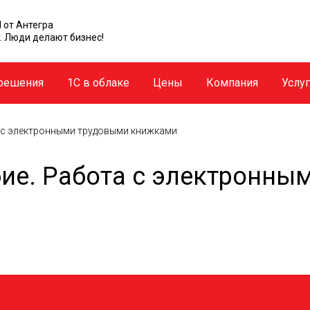
 от Антегра
. Люди делают бизнес!
решения
1С в облаке
Цены
Компания
Услу
 с электронными трудовыми книжками
ие. Работа с электронны