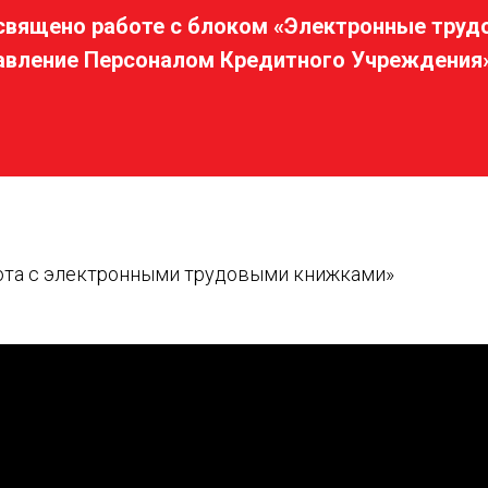
священо работе с блоком «Электронные труд
равление Персоналом Кредитного Учреждения
ота с электронными трудовыми книжками»