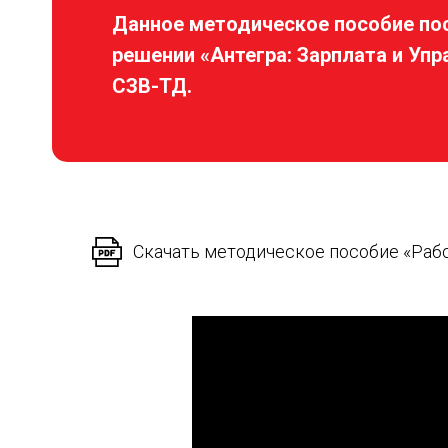
Данное методическое пособие по
решении «Антегра: Зарплата и Уп
СЗВ-ТД.
Скачать методическое пособие «Раб