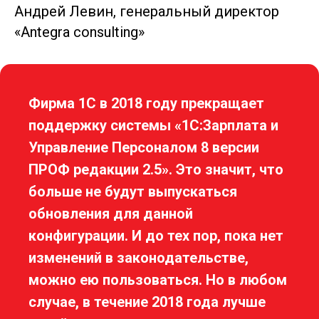
Андрей Левин, генеральный директор
«Antegra consulting»
Фирма 1С в 2018 году прекращает
поддержку системы «1С:Зарплата и
Управление Персоналом 8 версии
ПРОФ редакции 2.5». Это значит, что
больше не будут выпускаться
обновления для данной
конфигурации. И до тех пор, пока нет
изменений в законодательстве,
можно ею пользоваться. Но в любом
случае, в течение 2018 года лучше