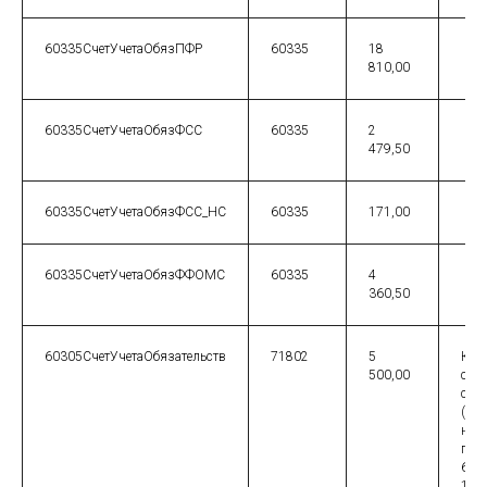
60335СчетУчетаОбязПФР
60335
18
810,00
60335СчетУчетаОбязФСС
60335
2
479,50
60335СчетУчетаОбязФСС_НС
60335
171,00
60335СчетУчетаОбязФФОМС
60335
4
360,50
60305СчетУчетаОбязательств
71802
5
Кор
500,00
сотр
счет
(1 д
на с
пров
603
14 5