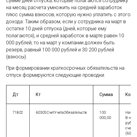
сумме дней отпуска, которые полагаются сотруднику
на месяц расчета умножить на средней заработок
плюс сумма взносов, которую нужно уплатить с этого
дохода. Таким образом, если у сотрудника на март в
остатке 10 дней отпуска (дней, которые ему
полагаются), и средней заработок в марте равен 10
000 рублей, то на март у компании должен быть
резерв, равный 100 000 рублей и 30 200 рублей
(взносы).
При формировании краткосрочных обязательств на
отпуск формируются следующие проводки:
Дт
Кт
Сумма
Комм
71802
60305СчетУчетаОбязательств
100
Начисл
000,00
В наше
рублям
счете 
(60305