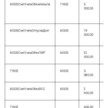
60305СчетУчетаОбязательств
71802
5
Ко
000,00
от
ос
0.
60306СчетУчетаОтпусквДолг
60305
19
Ос
000,00
др
от
60335СчетУчетаОбязПФР
60335
22
Вз
000,00
ос
71802
60335
3
Не
080,00
сч
60335СчетУчетаОбязФСС
60335
2
900,00
71802
406,00