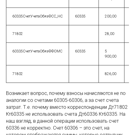
60335СчетУчетаОбязФСС_НС
60335
200,00
71802
28,00
60335СчетУчетаОбязФФОМС
60335
5
900,00
71802
826,00
Возникает вопрос, почему взносы начисляются не по
аналогии со счетами 60305-60306, а за счет счета
затрат. Т.е. почему вместо корреспонденции Дт71802
Кт60335 не использовать счета Дт60336 Кт60335. На
наш взгляд, в данной операции использовать счет
60336 не корректно. Счет 60306 – это счет, на
котором отображаются суммы, которые сотрудник