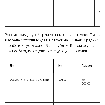
кор
руб
сдел
итог
рубл
Рассмотрим другой пример начисления отпуска. Пусть
в апреле сотрудник идет в отпуск на 12 дней. Средний
заработок пусть равен 9500 рублям. В этом случае
нам необходимо сделать следующие проводки:
Дт
Кт
Сумма
К
60305СчетУчетаОбязательств
60305
95
В 
000,00
от
мы
от
на