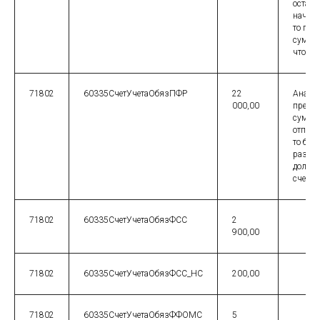
остатк
начало
то про
сумму 
чтобы 
71802
60335СчетУчетаОбязПФР
22
Аналог
000,00
предн
сумм д
отпуск
то был
разниц
должен
счете 
71802
60335СчетУчетаОбязФСС
2
900,00
71802
60335СчетУчетаОбязФСС_НС
200,00
71802
60335СчетУчетаОбязФФОМС
5