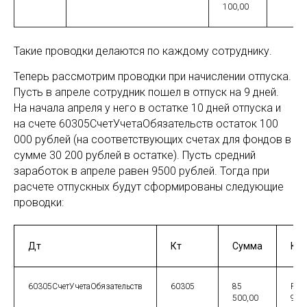
100,00
Такие проводки делаются по каждому сотруднику.
Теперь рассмотрим проводки при начислении отпуска.
Пусть в апреле сотрудник пошел в отпуск на 9 дней.
На начала апреля у него в остатке 10 дней отпуска и
на счете 60305СчетУчетаОбязательств остаток 100
000 рублей (на соответствующих счетах для фондов в
сумме 30 200 рублей в остатке). Пусть средний
заработок в апреле равен 9500 рублей. Тогда при
расчете отпускных будут сформированы следующие
проводки:
Дт
Кт
Сумма
Ко
60305СчетУчетаОбязательств
60305
85
Рас
500,00
9 дн