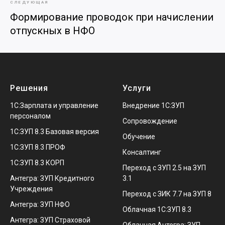
СЛЕДУЮЩАЯ
Формирование проводок при начислении
отпускных в НФО
Решения
Услуги
1С:Зарплата и управление
Внедрение 1С:ЗУП
персоналом
Сопровождение
1С:ЗУП 8.3 Базовая версия
Обучение
1С:ЗУП 8.3 ПРОФ
Консалтинг
1С:ЗУП 8.3 КОРП
Переход с ЗУП 2.5 на ЗУП
Антегра: ЗУП Кредитного
3.1
Учреждения
Переход с ЗИК 7.7 на ЗУП 8
Антегра: ЗУП НФО
Облачная 1С:ЗУП 8.3
Антегра: ЗУП Страховой